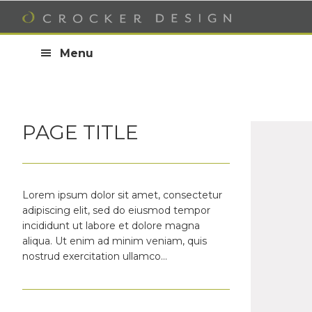
Skip
Skip
Skip
to
to
to
primary
main
footer
Menu
navigation
content
PAGE TITLE
Lorem ipsum dolor sit amet, consectetur
adipiscing elit, sed do eiusmod tempor
incididunt ut labore et dolore magna
aliqua. Ut enim ad minim veniam, quis
nostrud exercitation ullamco…