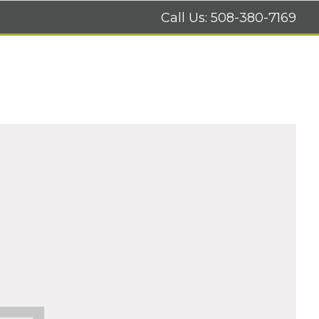
Call Us:
508-380-7169